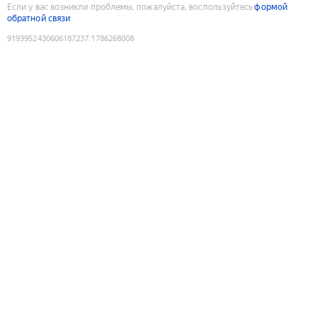
Если у вас возникли проблемы, пожалуйста, воспользуйтесь
формой
обратной связи
9193952430606187237
:
1786268008