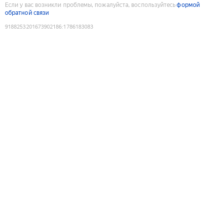
Если у вас возникли проблемы, пожалуйста, воспользуйтесь
формой
обратной связи
9188253201673902186
:
1786183083