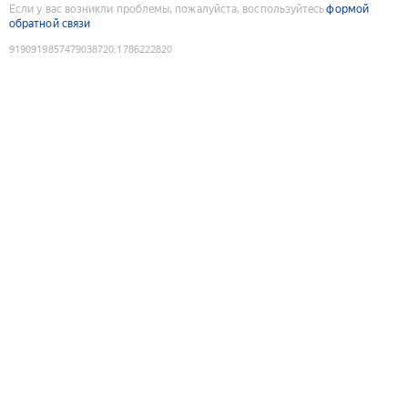
Если у вас возникли проблемы, пожалуйста, воспользуйтесь
формой
обратной связи
9190919857479038720
:
1786222820