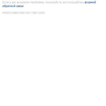
Если у вас возникли проблемы, пожалуйста, воспользуйтесь
формой
обратной связи
9183513298313461142
:
1786112453