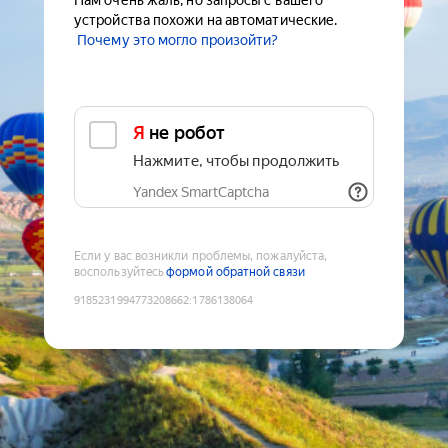
Нам очень жаль, но запросы с вашего
устройства похожи на автоматические.
Почему это могло произойти?
Я не робот
Нажмите, чтобы продолжить
Yandex SmartCaptcha
Если у вас возникли проблемы, пожалуйста,
воспользуйтесь
формой обратной связи
9185231994773208662
:
1786138064