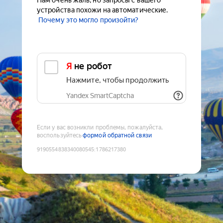
Нам очень жаль, но запросы с вашего
устройства похожи на автоматические.
Почему это могло произойти?
Я не робот
Нажмите, чтобы продолжить
Yandex SmartCaptcha
Если у вас возникли проблемы, пожалуйста,
воспользуйтесь
формой обратной связи
9190554838340080545
:
1786217380