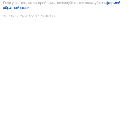
Если у вас возникли проблемы, пожалуйста, воспользуйтесь
формой
обратной связи
9187368887972037291
:
1786169906