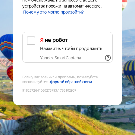
Нам очень жаль, но запросы с вашего
устройства похожи на автоматические.
Почему это могло произойти?
Я не робот
Нажмите, чтобы продолжить
Yandex SmartCaptcha
Если у вас возникли проблемы, пожалуйста,
воспользуйтесь
формой обратной связи
9182872641060273793
:
1786102907