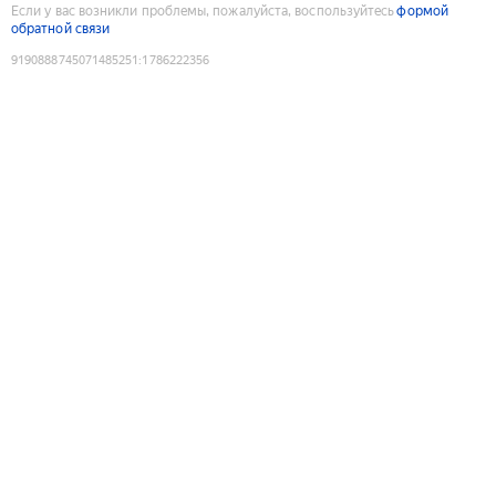
Если у вас возникли проблемы, пожалуйста, воспользуйтесь
формой
обратной связи
9190888745071485251
:
1786222356