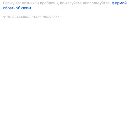
Если у вас возникли проблемы, пожалуйста, воспользуйтесь
формой
обратной связи
9194672441406718142
:
1786278737