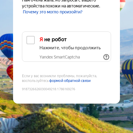
Нам очень жаль, но запросы с вашего
устройства похожи на автоматические.
Почему это могло произойти?
Я не робот
Нажмите, чтобы продолжить
Yandex SmartCaptcha
Если у вас возникли проблемы, пожалуйста,
воспользуйтесь
формой обратной связи
9187326626030049218
:
1786169276