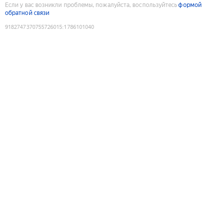
Если у вас возникли проблемы, пожалуйста, воспользуйтесь
формой
обратной связи
9182747370755726015
:
1786101040