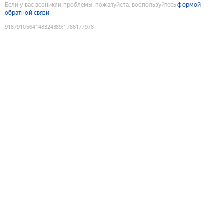
Если у вас возникли проблемы, пожалуйста, воспользуйтесь
формой
обратной связи
9187910564148324389
:
1786177978