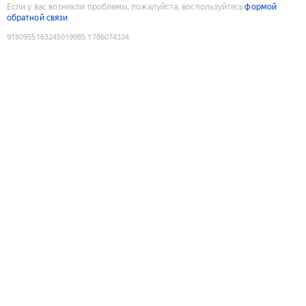
Если у вас возникли проблемы, пожалуйста, воспользуйтесь
формой
обратной связи
9180955163245019985
:
1786074334