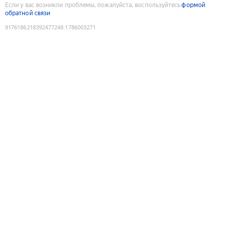
Если у вас возникли проблемы, пожалуйста, воспользуйтесь
формой
обратной связи
9176186218392477248
:
1786003271