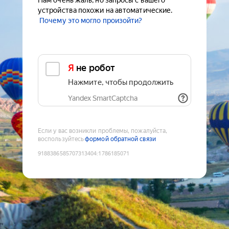
Нам очень жаль, но запросы с вашего
устройства похожи на автоматические.
Почему это могло произойти?
Я не робот
Нажмите, чтобы продолжить
Yandex SmartCaptcha
Если у вас возникли проблемы, пожалуйста,
воспользуйтесь
формой обратной связи
9188386585707313404
:
1786185071