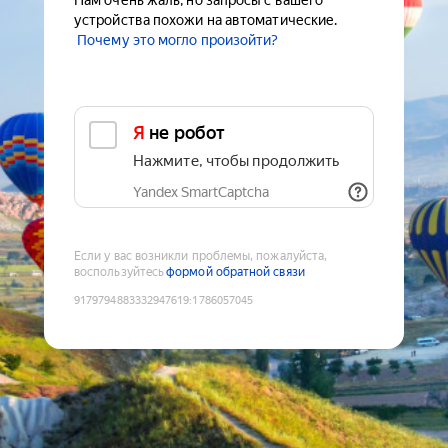
Нам очень жаль, но запросы с вашего
устройства похожи на автоматические.
Почему это могло произойти?
Я не робот
Нажмите, чтобы продолжить
Yandex SmartCaptcha
Если у вас возникли проблемы, пожалуйста,
воспользуйтесь
формой обратной связи
9179794883332947619
:
1786057045