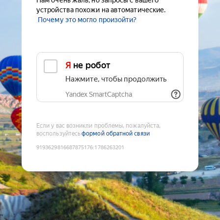
Нам очень жаль, но запросы с вашего
устройства похожи на автоматические.
Почему это могло произойти?
Я не робот
Нажмите, чтобы продолжить
Yandex SmartCaptcha
Если у вас возникли проблемы, пожалуйста,
воспользуйтесь
формой обратной связи
9193629816687875176
:
1786263201