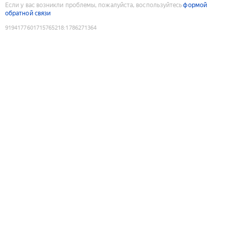
Если у вас возникли проблемы, пожалуйста, воспользуйтесь
формой
обратной связи
9194177601715765218
:
1786271364