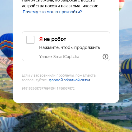
Нам очень жаль, но запросы с вашего
устройства похожи на автоматические.
Почему это могло произойти?
Я не робот
Нажмите, чтобы продолжить
Yandex SmartCaptcha
Если у вас возникли проблемы, пожалуйста,
воспользуйтесь
формой обратной связи
9181863687877697854
:
1786087872