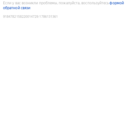
Если у вас возникли проблемы, пожалуйста, воспользуйтесь
формой
обратной связи
9184782158220014729
:
1786131361