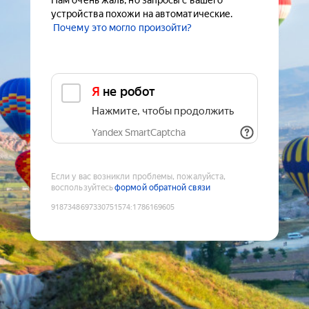
Нам очень жаль, но запросы с вашего
устройства похожи на автоматические.
Почему это могло произойти?
Я не робот
Нажмите, чтобы продолжить
Yandex SmartCaptcha
Если у вас возникли проблемы, пожалуйста,
воспользуйтесь
формой обратной связи
9187348697330751574
:
1786169605