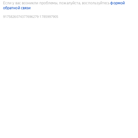
Если у вас возникли проблемы, пожалуйста, воспользуйтесь
формой
обратной связи
9175826074377696279
:
1785997905