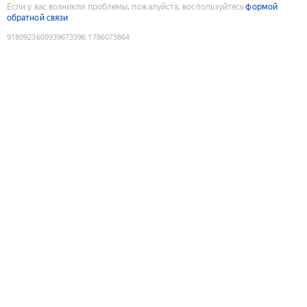
Если у вас возникли проблемы, пожалуйста, воспользуйтесь
формой
обратной связи
9180923600939673396
:
1786073864