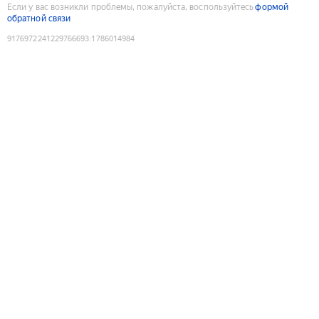
Если у вас возникли проблемы, пожалуйста, воспользуйтесь
формой
обратной связи
9176972241229766693
:
1786014984