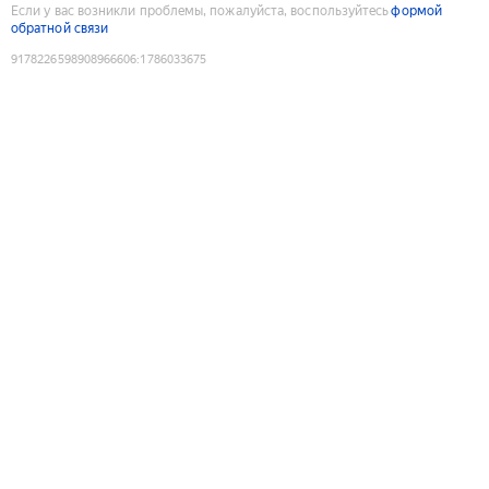
Если у вас возникли проблемы, пожалуйста, воспользуйтесь
формой
обратной связи
9178226598908966606
:
1786033675