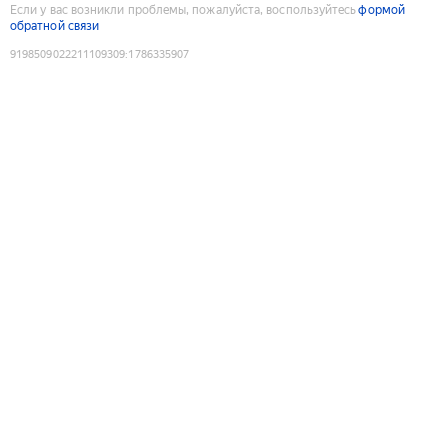
Если у вас возникли проблемы, пожалуйста, воспользуйтесь
формой
обратной связи
9198509022211109309
:
1786335907