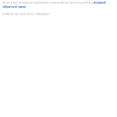
Если у вас возникли проблемы, пожалуйста, воспользуйтесь
формой
обратной связи
9199225765748311079
:
1786346587