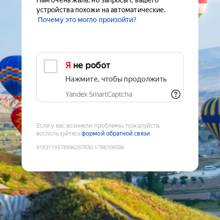
Нам очень жаль, но запросы с вашего
устройства похожи на автоматические.
Почему это могло произойти?
Я не робот
Нажмите, чтобы продолжить
Yandex SmartCaptcha
Если у вас возникли проблемы, пожалуйста,
воспользуйтесь
формой обратной связи
9183119578996287830
:
1786106586