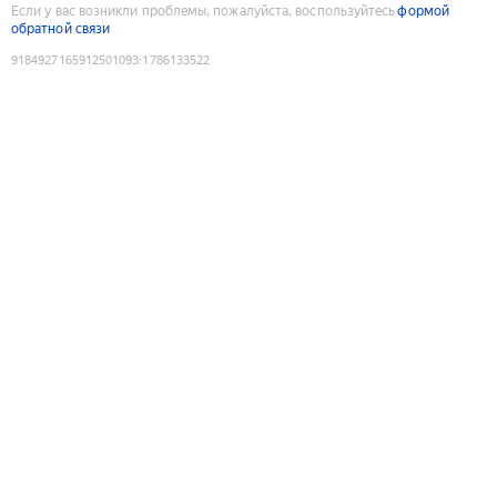
Если у вас возникли проблемы, пожалуйста, воспользуйтесь
формой
обратной связи
9184927165912501093
:
1786133522