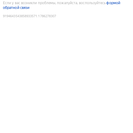
Если у вас возникли проблемы, пожалуйста, воспользуйтесь
формой
обратной связи
9194643543858933571
:
1786278307