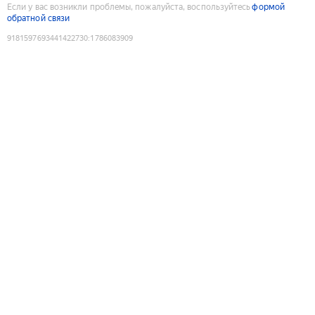
Если у вас возникли проблемы, пожалуйста, воспользуйтесь
формой
обратной связи
9181597693441422730
:
1786083909