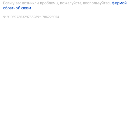
Если у вас возникли проблемы, пожалуйста, воспользуйтесь
формой
обратной связи
9191069786329753289
:
1786225054