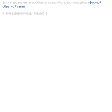
Если у вас возникли проблемы, пожалуйста, воспользуйтесь
формой
обратной связи
9190463269301840928
:
1786216016