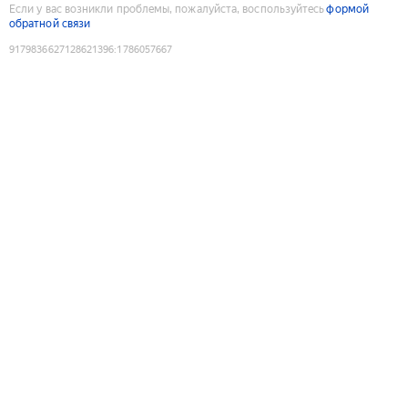
Если у вас возникли проблемы, пожалуйста, воспользуйтесь
формой
обратной связи
9179836627128621396
:
1786057667