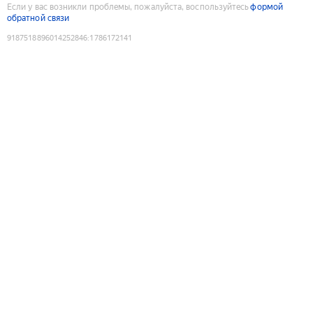
Если у вас возникли проблемы, пожалуйста, воспользуйтесь
формой
обратной связи
9187518896014252846
:
1786172141