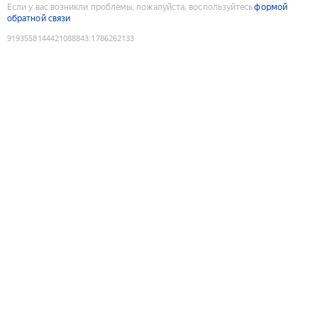
Если у вас возникли проблемы, пожалуйста, воспользуйтесь
формой
обратной связи
9193558144421088843
:
1786262133