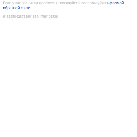
Если у вас возникли проблемы, пожалуйста, воспользуйтесь
формой
обратной связи
9183250428733601384
:
1786108536