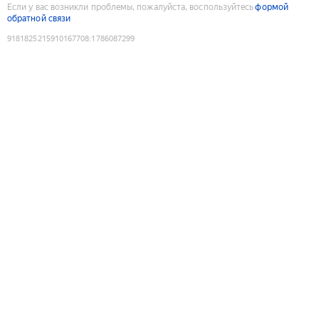
Если у вас возникли проблемы, пожалуйста, воспользуйтесь
формой
обратной связи
9181825215910167708
:
1786087299