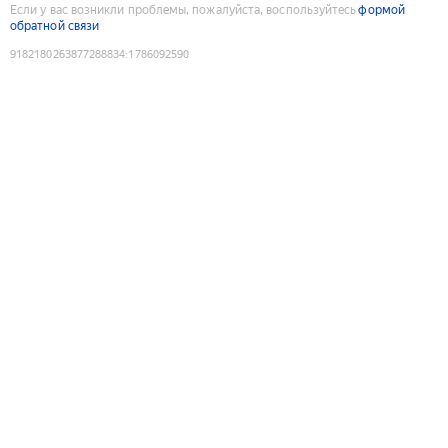
Если у вас возникли проблемы, пожалуйста, воспользуйтесь
формой
обратной связи
9182180263877288834
:
1786092590