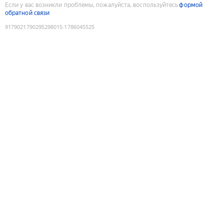
Если у вас возникли проблемы, пожалуйста, воспользуйтесь
формой
обратной связи
9179021790295298015
:
1786045525