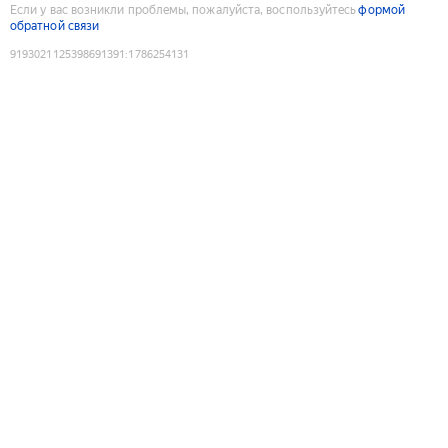
Если у вас возникли проблемы, пожалуйста, воспользуйтесь
формой
обратной связи
9193021125398691391
:
1786254131