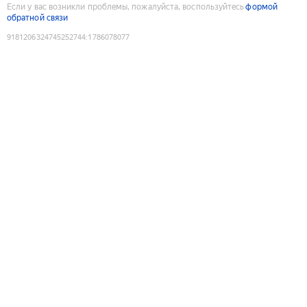
Если у вас возникли проблемы, пожалуйста, воспользуйтесь
формой
обратной связи
9181206324745252744
:
1786078077