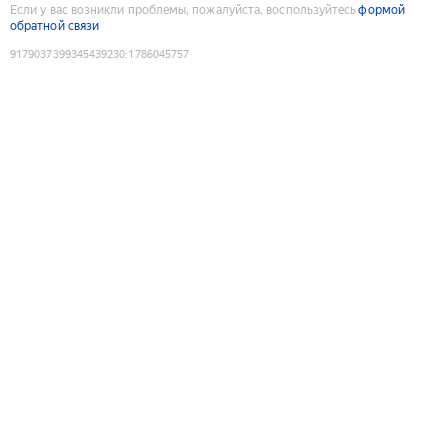
Если у вас возникли проблемы, пожалуйста, воспользуйтесь
формой
обратной связи
9179037399345439230
:
1786045757