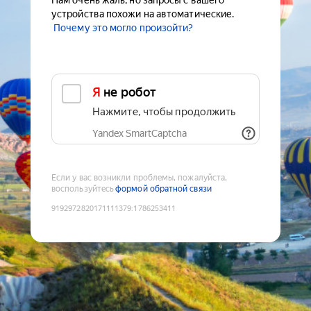
Нам очень жаль, но запросы с вашего
устройства похожи на автоматические.
Почему это могло произойти?
Я не робот
Нажмите, чтобы продолжить
Yandex SmartCaptcha
Если у вас возникли проблемы, пожалуйста,
воспользуйтесь
формой обратной связи
9192972820171111379
:
1786253411