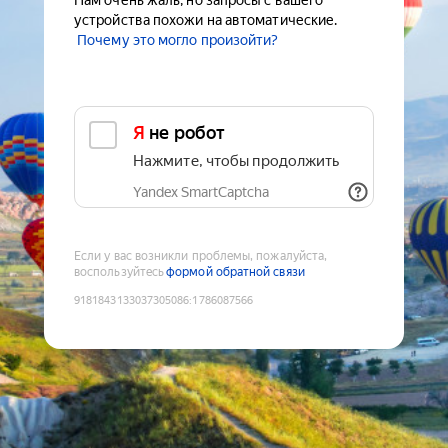
Нам очень жаль, но запросы с вашего
устройства похожи на автоматические.
Почему это могло произойти?
Я не робот
Нажмите, чтобы продолжить
Yandex SmartCaptcha
Если у вас возникли проблемы, пожалуйста,
воспользуйтесь
формой обратной связи
9181843133037305086
:
1786087566