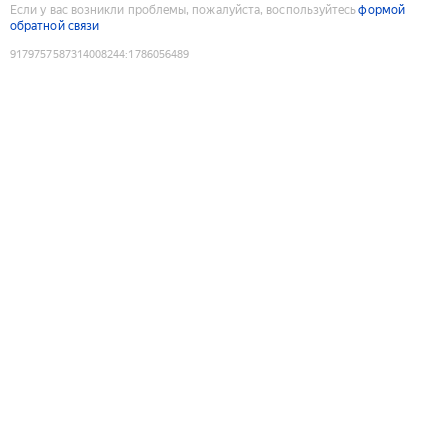
Если у вас возникли проблемы, пожалуйста, воспользуйтесь
формой
обратной связи
9179757587314008244
:
1786056489