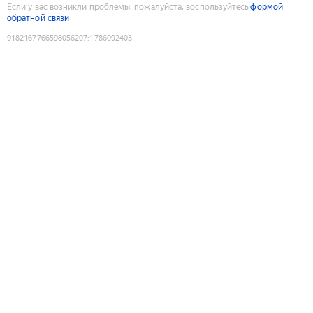
Если у вас возникли проблемы, пожалуйста, воспользуйтесь
формой
обратной связи
9182167766598056207
:
1786092403