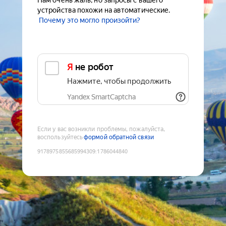
Нам очень жаль, но запросы с вашего
устройства похожи на автоматические.
Почему это могло произойти?
Я не робот
Нажмите, чтобы продолжить
Yandex SmartCaptcha
Если у вас возникли проблемы, пожалуйста,
воспользуйтесь
формой обратной связи
9178975855685994309
:
1786044840