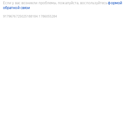
Если у вас возникли проблемы, пожалуйста, воспользуйтесь
формой
обратной связи
9179676725025188184
:
1786055284